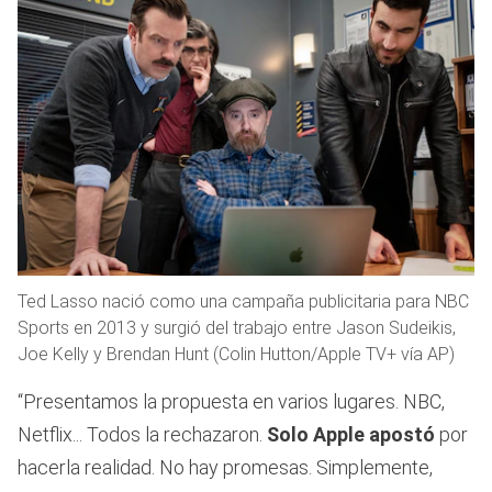
Ted Lasso nació como una campaña publicitaria para NBC
Sports en 2013 y surgió del trabajo entre Jason Sudeikis,
Joe Kelly y Brendan Hunt (Colin Hutton/Apple TV+ vía AP)
“Presentamos la propuesta en varios lugares. NBC,
Netflix... Todos la rechazaron.
Solo Apple apostó
por
hacerla realidad. No hay promesas. Simplemente,