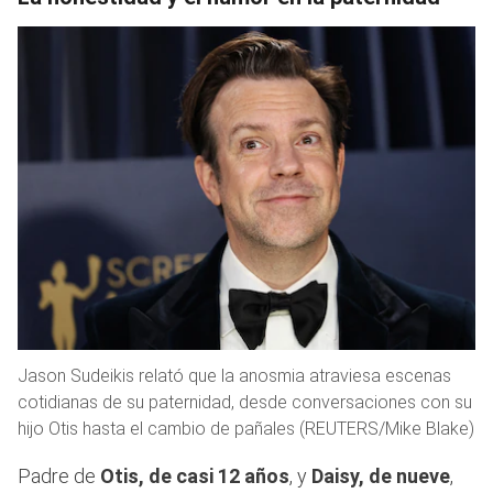
Jason Sudeikis relató que la anosmia atraviesa escenas
cotidianas de su paternidad, desde conversaciones con su
hijo Otis hasta el cambio de pañales (REUTERS/Mike Blake)
Padre de
Otis, de casi 12 años
, y
Daisy, de nueve
,