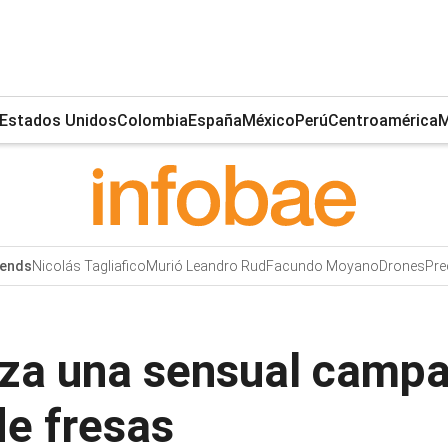
Estados Unidos
Colombia
España
México
Perú
Centroamérica
M
Nicolás Tagliafico
Murió Leandro Rud
Facundo Moyano
Drones
Pre
ends
iza una sensual camp
de fresas