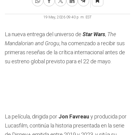
33
seconds
19 May, 2026 09:40 p. m. EST
La nueva entrega del universo de
Star Wars
,
The
Mandalorian and Grogu
, ha comenzado a recibir sus
primeras reseñas de la crítica internacional antes de
su estreno global previsto para el 22 de mayo.
La película, dirigida por
Jon Favreau
y producida por
Lucasfilm, continúa la historia presentada en la serie
de Disney+ emitida entre 2019 y 2023, y sitúa su