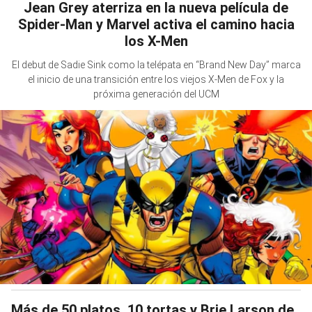
Jean Grey aterriza en la nueva película de
Spider-Man y Marvel activa el camino hacia
los X-Men
El debut de Sadie Sink como la telépata en “Brand New Day” marca
el inicio de una transición entre los viejos X-Men de Fox y la
próxima generación del UCM
Más de 50 platos, 10 tortas y Brie Larson de