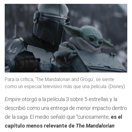
Para la crítica, 'The Mandalorian and Grogu', se siente
como un especial televisivo más que una película. (Disney)
Empire
otorgó a la película 3 sobre 5 estrellas y la
describió como una entrega de menor impacto dentro
de la saga. El medio señaló que “curiosamente,
es el
capítulo menos relevante de
The Mandalorian