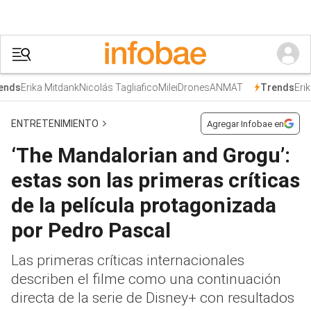
Erika Mitdank
Nicolás Tagliafico
Milei
Drones
ANMAT
Erika
nds
Trends
ENTRETENIMIENTO
Agregar Infobae en
‘The Mandalorian and Grogu’:
estas son las primeras críticas
de la película protagonizada
por Pedro Pascal
Las primeras críticas internacionales
describen el filme como una continuación
directa de la serie de Disney+ con resultados