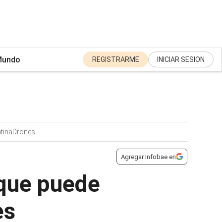
undo
REGISTRARME
INICIAR SESION
tina
Drones
Agregar Infobae en
 que puede
es