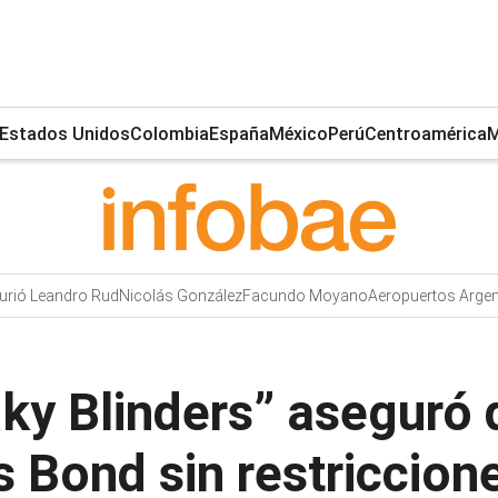
Estados Unidos
Colombia
España
México
Perú
Centroamérica
M
urió Leandro Rud
Nicolás González
Facundo Moyano
Aeropuertos Argen
aky Blinders” aseguró
 Bond sin restriccion