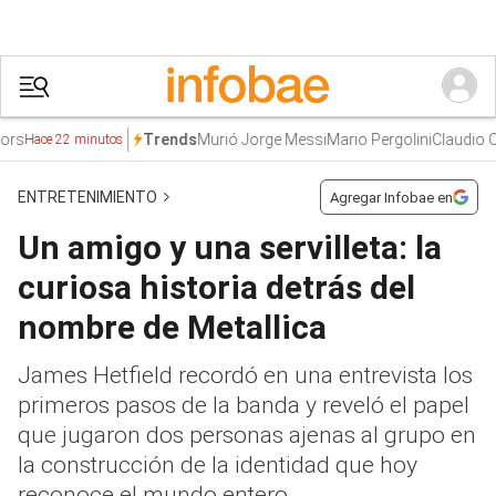
s
Murió Jorge Messi
Mario Pergolini
Claudio Chi
Trends
Hace 22 minutos
ENTRETENIMIENTO
Agregar Infobae en
Un amigo y una servilleta: la
curiosa historia detrás del
nombre de Metallica
James Hetfield recordó en una entrevista los
primeros pasos de la banda y reveló el papel
que jugaron dos personas ajenas al grupo en
la construcción de la identidad que hoy
reconoce el mundo entero