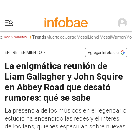
Muerte de Jorge Messi
Lionel Messi
Wamani
Volod
Trends
ce 6 minutos
ENTRETENIMIENTO
Agregar Infobae en
La enigmática reunión de
Liam Gallagher y John Squire
en Abbey Road que desató
rumores: qué se sabe
La presencia de los músicos en el legendario
estudio ha encendido las redes y el interés
de los fans, quienes especulan sobre nuevas