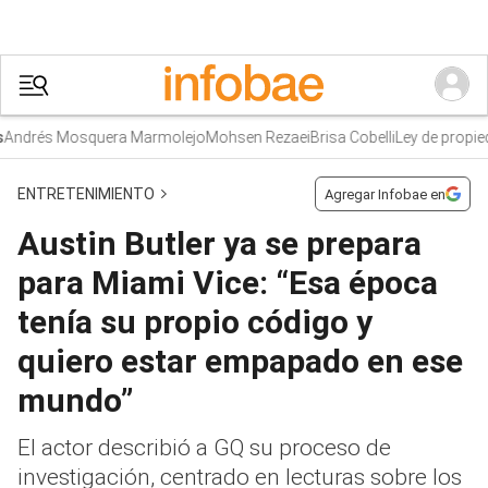
drés Mosquera Marmolejo
Mohsen Rezaei
Brisa Cobelli
Ley de propiedad
ENTRETENIMIENTO
Agregar Infobae en
Austin Butler ya se prepara
para Miami Vice: “Esa época
tenía su propio código y
quiero estar empapado en ese
mundo”
El actor describió a GQ su proceso de
investigación, centrado en lecturas sobre los