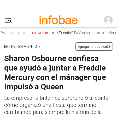
opiedad privada
FIFA
Yanina Latorre
Irán
Karina M
Trends
Hace 31 minutos
ENTRETENIMIENTO
Agregar Infobae en
Sharon Osbourne confiesa
que ayudó a juntar a Freddie
Mercury con el mánager que
impulsó a Queen
La empresaria británica sorprendió al contar
cómo organizó una fiesta que terminó
cambiando para siempre la historia de la