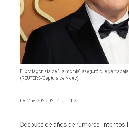
El protagonista de "La momia" aseguró que ya trabaja f
(REUTERS/Captura de video)
08 May, 2026 02:44 p. m. EST
Después de años de rumores, intentos fa