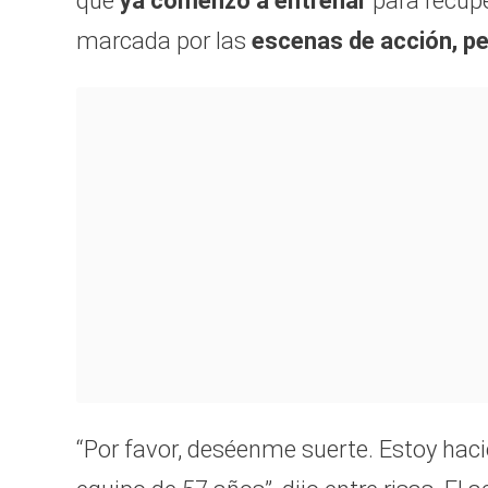
que
ya comenzó a entrenar
para recupe
marcada por las
escenas de acción, pe
“Por favor, deséenme suerte. Estoy hac