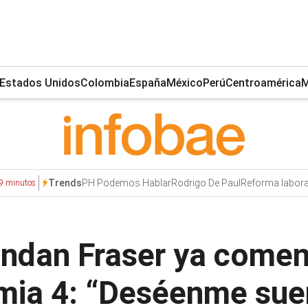
Estados Unidos
Colombia
España
México
Perú
Centroamérica
M
PH Podemos Hablar
Rodrigo De Paul
Reforma labora
Trends
9 minutos
endan Fraser ya come
mia 4: “Deséenme sue