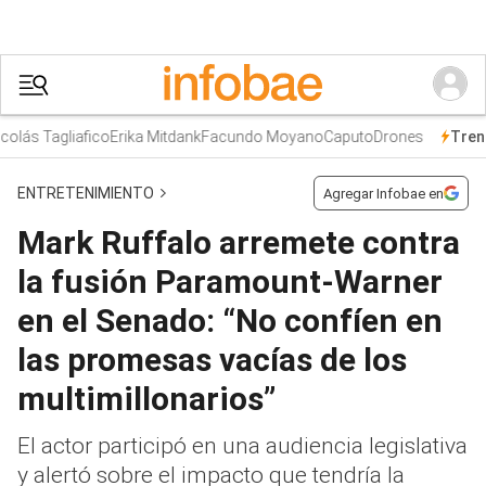
lás Tagliafico
Erika Mitdank
Facundo Moyano
Caputo
Drones
Trend
ENTRETENIMIENTO
Agregar Infobae en
Mark Ruffalo arremete contra
la fusión Paramount-Warner
en el Senado: “No confíen en
las promesas vacías de los
multimillonarios”
El actor participó en una audiencia legislativa
y alertó sobre el impacto que tendría la