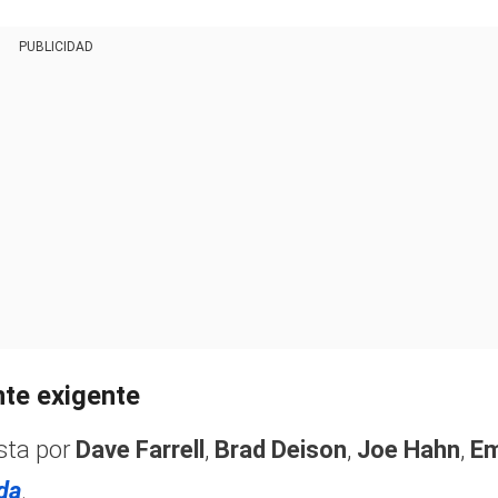
PUBLICIDAD
te exigente
sta por
Dave Farrell
,
Brad Deison
,
Joe Hahn
,
Em
da
.