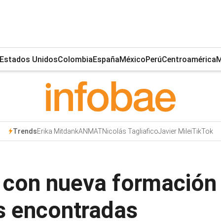
Estados Unidos
Colombia
España
México
Perú
Centroamérica
M
Erika Mitdank
ANMAT
Nicolás Tagliafico
Javier Milei
TikTok
Trends
 con nueva formación 
s encontradas