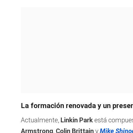
La formación renovada y un presen
Actualmente,
Linkin Park
está compue
Armstrong
,
Colin Brittain
y
Mike Shino