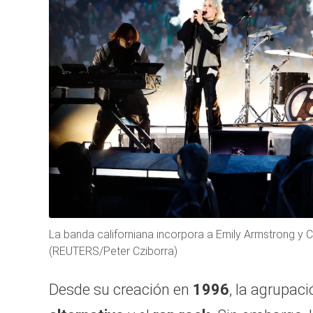
La banda californiana incorpora a Emily Armstrong y C
(REUTERS/Peter Cziborra)
Desde su creación en
1996
, la agrupac