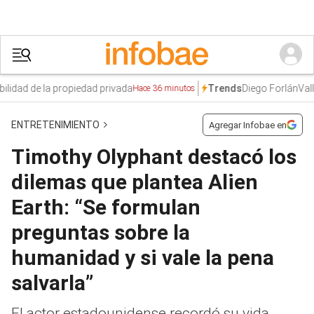
dad de la propiedad privada
Diego Forlán
Valle 
Trends
Hace 36 minutos
ENTRETENIMIENTO
Agregar Infobae en
Timothy Olyphant destacó los
dilemas que plantea Alien
Earth: “Se formulan
preguntas sobre la
humanidad y si vale la pena
salvarla”
El actor estadounidense recordó su vida