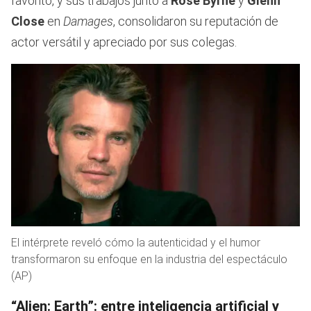
favorito, y sus trabajos junto a
Rose Byrne
y
Glenn
Close
en
Damages
, consolidaron su reputación de
actor versátil y apreciado por sus colegas.
El intérprete reveló cómo la autenticidad y el humor
transformaron su enfoque en la industria del espectáculo
(AP)
“Alien: Earth”: entre inteligencia artificial y