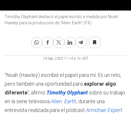
0
Timothy Olyphant destacó el papel escrito a medida por Noah
seconds
of
Hawley para la producción de "Alien: Earth" (FX)
1
minute,
25
seconds
16 Sep, 2025 11:14 a. m. EST
“Noah (Hawley) escribió el papel para mí. Es un reto,
pero también una oportunidad para
explorar algo
diferente
”, afirmó
Timothy Olyphant
sobre su trabajo
en la serie televisiva
Alien: Earth
,
durante una
entrevista realizada para el pódcast
Armchair Expert
.