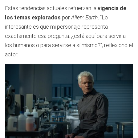
Estas tendencias actuales refuerzan la
vigencia de
los temas explorados
por
Alien: Earth
. “Lo
interesante es que mi personaje representa
exactamente esa pregunta: ¿está aquí para servir a
los humanos o para servirse a sí mismo?”, reflexionó el
actor.