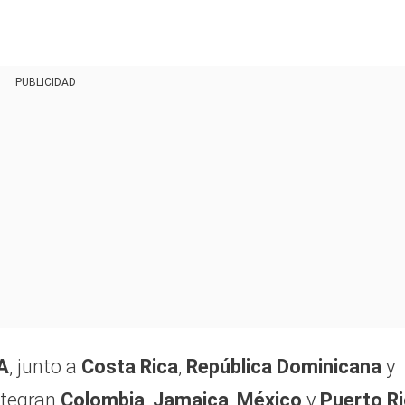
PUBLICIDAD
A
, junto a
Costa Rica
,
República Dominicana
y
integran
Colombia
,
Jamaica
,
México
y
Puerto R