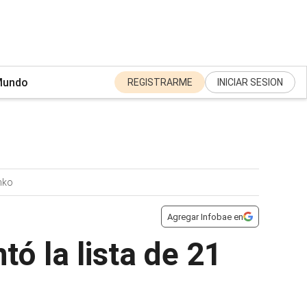
undo
REGISTRARME
INICIAR SESION
nko
Agregar Infobae en
tó la lista de 21