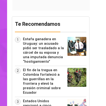
Te Recomendamos
Estafa ganadera en
1
Uruguay: un acusado
pidió ser trasladado a la
cárcel de su esposa y
una imputada denuncia
“hostigamiento”
El fin de la tregua en
2
Colombia fortaleció a
las guerrillas en la
frontera y elevó la
presión criminal sobre
Ecuador
Estados Unidos
3
sancionó a cinco