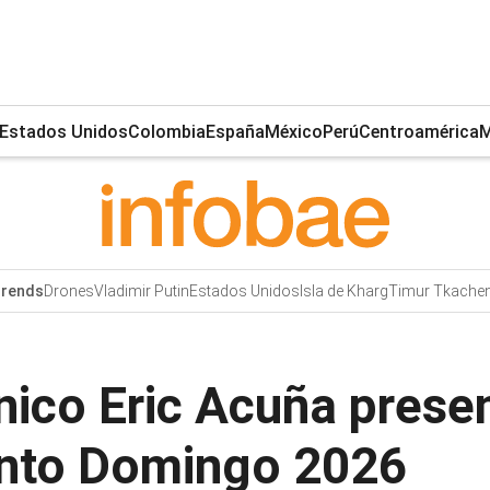
Estados Unidos
Colombia
España
México
Perú
Centroamérica
M
Drones
Vladimir Putin
Estados Unidos
Isla de Kharg
Timur Tkache
rends
nico Eric Acuña presen
anto Domingo 2026