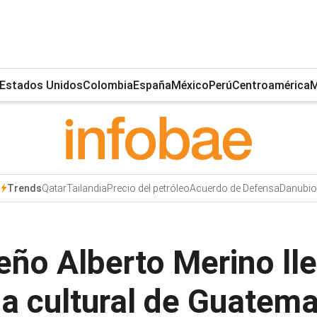
Estados Unidos
Colombia
España
México
Perú
Centroamérica
M
Qatar
Tailandia
Precio del petróleo
Acuerdo de Defensa
Danubio
Trends
reño Alberto Merino ll
na cultural de Guatema