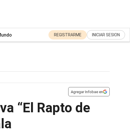
undo
REGISTRARME
INICIAR SESION
Agregar Infobae en
eva “El Rapto de
la