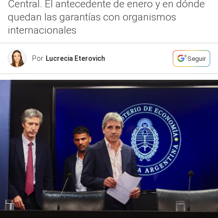
Central. El antecedente de enero y en dónde
quedan las garantías con organismos
internacionales
Por
Lucrecia Eterovich
Seguir