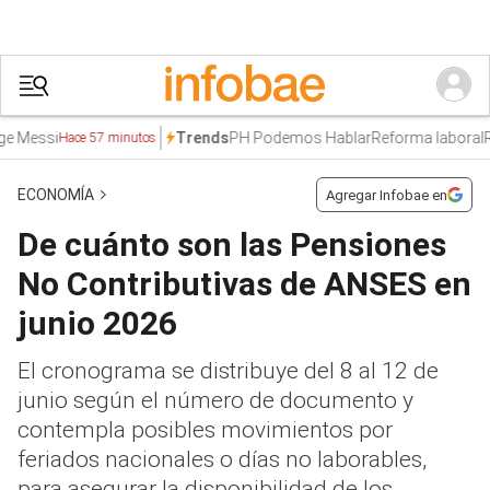
ssi
PH Podemos Hablar
Reforma laboral
Rodri
Trends
Hace 57 minutos
ECONOMÍA
Agregar Infobae en
De cuánto son las Pensiones
No Contributivas de ANSES en
junio 2026
El cronograma se distribuye del 8 al 12 de
junio según el número de documento y
contempla posibles movimientos por
feriados nacionales o días no laborables,
para asegurar la disponibilidad de los