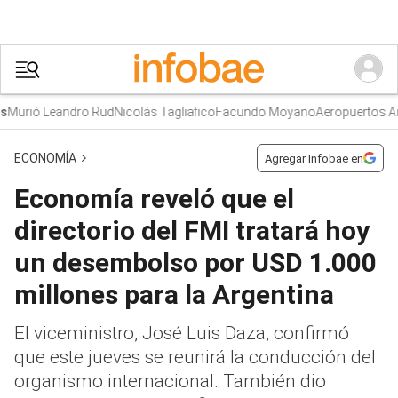
urió Leandro Rud
Nicolás Tagliafico
Facundo Moyano
Aeropuertos Arge
ECONOMÍA
Agregar Infobae en
Economía reveló que el
directorio del FMI tratará hoy
un desembolso por USD 1.000
millones para la Argentina
El viceministro, José Luis Daza, confirmó
que este jueves se reunirá la conducción del
organismo internacional. También dio