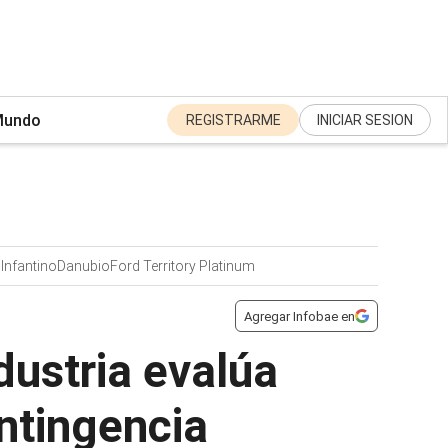
undo
REGISTRARME
INICIAR SESION
 Infantino
Danubio
Ford Territory Platinum
Agregar Infobae en
ndustria evalúa
ontingencia