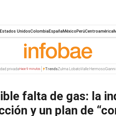
Estados Unidos
Colombia
España
México
Perú
Centroamérica
M
dad privada
Zulma Lobato
Valle Hermoso
Gianni
Trends
Hace 9 minutos
ble falta de gas: la i
cción y un plan de “c