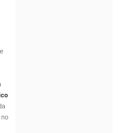
te
a
ico
da
 no