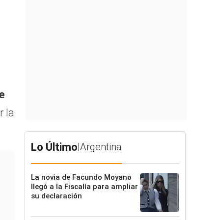
e
r la
Lo Último
|
Argentina
La novia de Facundo Moyano
llegó a la Fiscalía para ampliar
su declaración