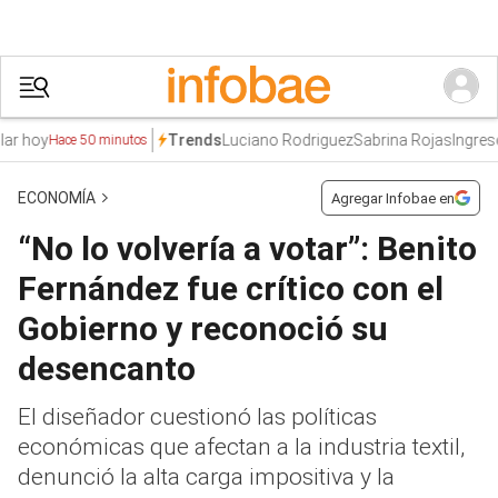
hoy
Luciano Rodriguez
Sabrina Rojas
Ingresos
R
Trends
Hace 50 minutos
ECONOMÍA
Agregar Infobae en
“No lo volvería a votar”: Benito
Fernández fue crítico con el
Gobierno y reconoció su
desencanto
El diseñador cuestionó las políticas
económicas que afectan a la industria textil,
denunció la alta carga impositiva y la