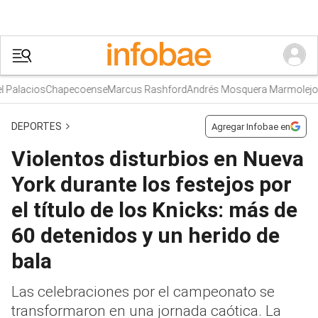
lacios
Chapecoense
Marcus Rashford
Andrés Mosquera Marmolejo
DEPORTES
Agregar Infobae en
Violentos disturbios en Nueva
York durante los festejos por
el título de los Knicks: más de
60 detenidos y un herido de
bala
Las celebraciones por el campeonato se
transformaron en una jornada caótica. La