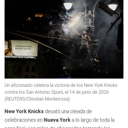
Un aficionado celebra la victoria de los New York Knicks
contra los San Antonio Spurs, el 14 de junio de 2026
(REUTERS/Christian Monterrosa)
New York Knicks
desató una oleada de
celebraciones en
Nueva York
a lo largo de toda la