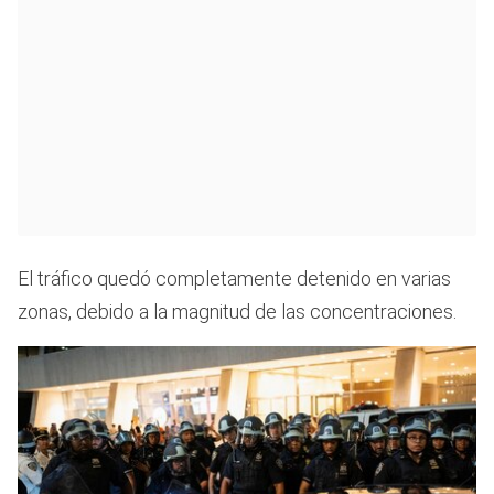
seconds
of
25
seconds
El tráfico quedó completamente detenido en varias
zonas, debido a la magnitud de las concentraciones.