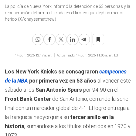
0
La policía de Nueva York informó la detención de 63 personas y la
seconds
of
recuperación del arma utilizada en el tiroteo que dejó un menor
12
herido (X/chayesmatthew)
seconds
14 Jun, 2026 12:17 a. m.
Actualizado:
14 Jun, 2026 11:05 a. m. EST
Los New York Knicks se consagraron
campeones
de la NBA
por primera vez en 53 años
al vencer este
sábado a los
San Antonio Spurs
por 94-90 en el
Frost Bank Center
de San Antonio, cerrando la serie
final con un marcador global de 4-1. El logro entrega a
la franquicia neoyorquina su
tercer anillo en la
historia
, sumándose a los títulos obtenidos en 1970 y
1973.