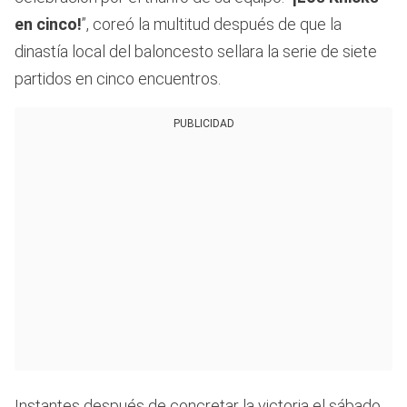
seconds
en cinco!
”, coreó la multitud después de que la
dinastía local del baloncesto sellara la serie de siete
partidos en cinco encuentros.
PUBLICIDAD
Instantes después de concretar la victoria el sábado,