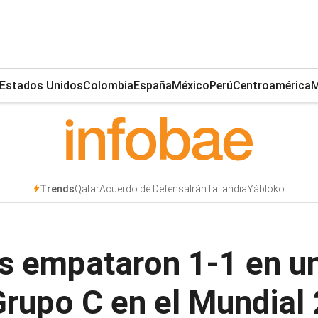
Estados Unidos
Colombia
España
México
Perú
Centroamérica
M
Qatar
Acuerdo de Defensa
Irán
Tailandia
Yábloko
Trends
s empataron 1-1 en un
Grupo C en el Mundial