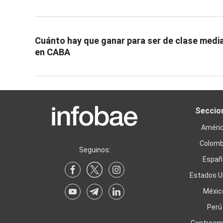
Cuánto hay que ganar para ser de clase medi
en CABA
Seccio
Améri
Colomb
Seguinos:
Españ
Estados U
Méxic
Perú
Centroam