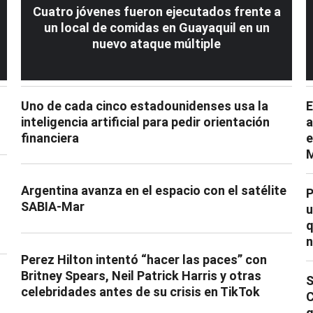
Cuatro jóvenes fueron ejecutados frente a
un local de comidas en Guayaquil en un
nuevo ataque múltiple
Uno de cada cinco estadounidenses usa la
E
inteligencia artificial para pedir orientación
a
financiera
e
M
Argentina avanza en el espacio con el satélite
P
SABIA-Mar
u
q
n
Perez Hilton intentó “hacer las paces” con
Britney Spears, Neil Patrick Harris y otras
S
celebridades antes de su crisis en TikTok
C
q