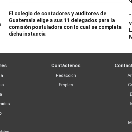
El colegio de contadores y auditores de
“
Guatemala elige a sus 11 delegados para la
v
a
comisión postuladora con lo cual se completa
L
dicha instancia
M
nes
Contáctenos
Contac
ca
Redacción
Ar
ia
Empleo
C
a
nidos
o
M
érica