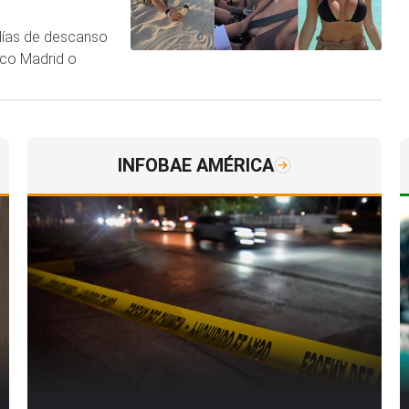
s días de descanso
ico Madrid o
INFOBAE AMÉRICA