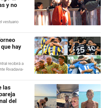
as y no
l vestuario
Torneo
 que hay
ral recibirá a
nte Rivadavia-
 las
pareja
nal del