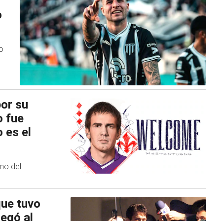
o
o
por su
o fue
 es el
amo del
que tuvo
legó al