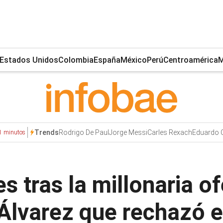
Estados Unidos
Colombia
España
México
Perú
Centroamérica
M
Rodrigo De Paul
Jorge Messi
Carles Rexach
Eduardo 
Trends
1 minutos
tras la millonaria of
Álvarez que rechazó el