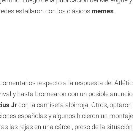
rgentino. Luego de la publicación del
Merengue
y
 redes estallaron con los clásicos
memes
.
comentarios respecto a la respuesta del Atléti
o rival y hasta bromearon con un posible anuncio
cius Jr
con la camiseta albirroja. Otros, optaron
tuciones españolas y algunos hicieron un montaj
as las rejas en una cárcel, preso de la situación