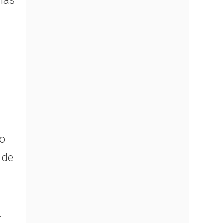
 las
co
 de
e
.