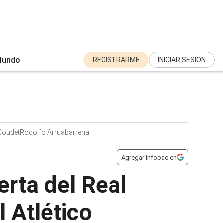
undo
REGISTRARME
INICIAR SESION
Coudet
Rodolfo Arruabarrena
Agregar Infobae en
erta del Real
 Atlético