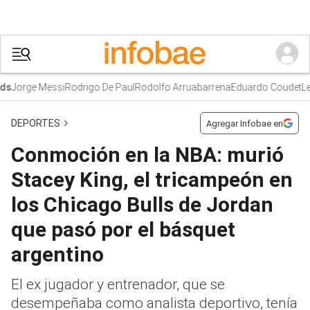
Jorge Messi
Rodrigo De Paul
Rodolfo Arruabarrena
Eduardo Coudet
Leag
DEPORTES
Agregar Infobae en
Conmoción en la NBA: murió
Stacey King, el tricampeón en
los Chicago Bulls de Jordan
que pasó por el básquet
argentino
El ex jugador y entrenador, que se
desempeñaba como analista deportivo, tenía