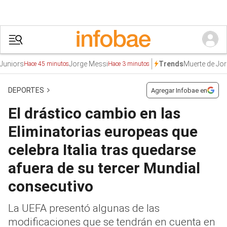
rs
Jorge Messi
Muerte de Jorge M
Trends
Hace 45 minutos
Hace 3 minutos
DEPORTES
Agregar Infobae en
El drástico cambio en las
Eliminatorias europeas que
celebra Italia tras quedarse
afuera de su tercer Mundial
consecutivo
La UEFA presentó algunas de las
modificaciones que se tendrán en cuenta en