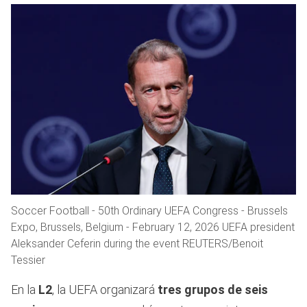
Soccer Football - 50th Ordinary UEFA Congress - Brussels
Expo, Brussels, Belgium - February 12, 2026 UEFA president
Aleksander Ceferin during the event REUTERS/Benoit
Tessier
En la
L2
, la UEFA organizará
tres grupos de seis