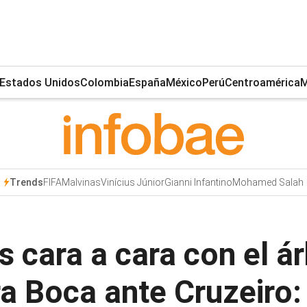
Estados Unidos
Colombia
España
México
Perú
Centroamérica
M
FIFA
Malvinas
Vinícius Júnior
Gianni Infantino
Mohamed Salah
Trends
 cara a cara con el ár
a Boca ante Cruzeiro: