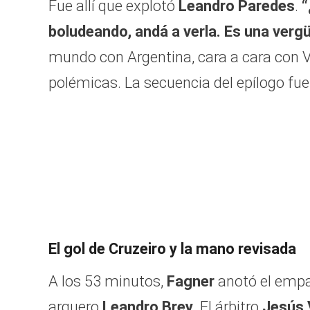
Fue allí que explotó
Leandro Paredes
.
“
boludeando, andá a verla. Es una vergü
mundo con Argentina, cara a cara con Va
polémicas. La secuencia del epílogo fue
El gol de Cruzeiro y la mano revisada
A los 53 minutos,
Fagner
anotó el empa
arquero
Leandro Brey
. El árbitro
Jesús 