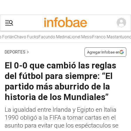
orlán
Chavo Fucks
Facundo Medina
Lionel Messi
Franco Mastantuono
DEPORTES
Agregar Infobae en
El 0-0 que cambió las reglas
del fútbol para siempre: “El
partido más aburrido de la
historia de los Mundiales”
La igualdad entre Irlanda y Egipto en Italia
1990 obligó a la FIFA a tomar cartas en el
asunto para evitar que los espéctaculos se