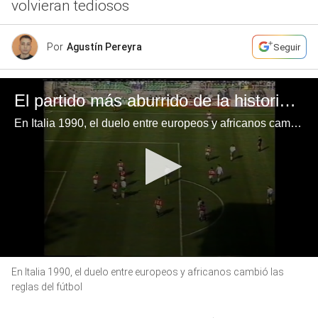
volvieran tediosos
Por
Agustín Pereyra
Seguir
El partido más aburrido de la historia de los Mundiales: Irlando 0-0 Egipto
En Italia 1990, el duelo entre europeos y africanos cambió las reglas del fútbol
0
En Italia 1990, el duelo entre europeos y africanos cambió las
seconds
of
reglas del fútbol
2
minutes,