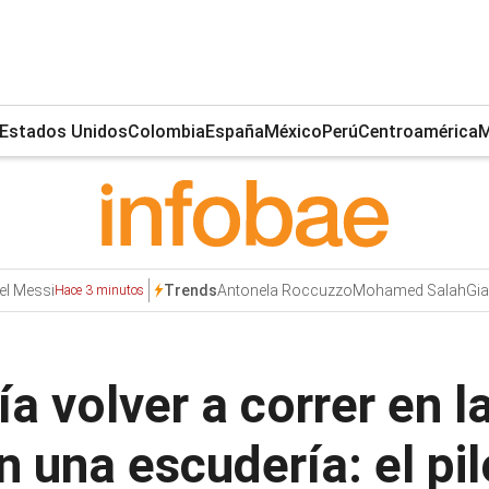
Estados Unidos
Colombia
España
México
Perú
Centroamérica
M
el Messi
Antonela Roccuzzo
Mohamed Salah
Gia
Trends
Hace 3 minutos
 volver a correr en la
n una escudería: el pil