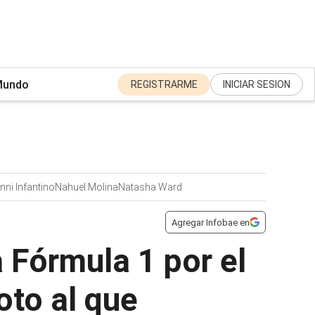
undo
REGISTRARME
INICIAR SESION
nni Infantino
Nahuel Molina
Natasha Ward
Agregar Infobae en
 Fórmula 1 por el
oto al que