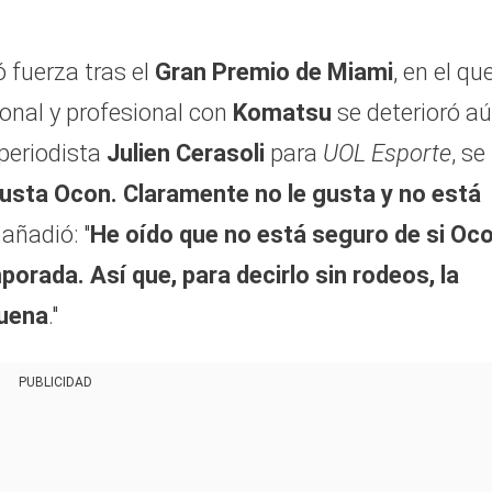
 fuerza tras el
Gran Premio de Miami
, en el qu
sonal y profesional con
Komatsu
se deterioró a
 periodista
Julien Cerasoli
para
UOL Esporte
, se
usta Ocon. Claramente no le gusta y no está
y añadió: "
He oído que no está seguro de si Oc
porada. Así que, para decirlo sin rodeos, la
buena
."
PUBLICIDAD