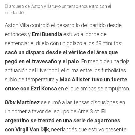
0
El arquero del Aston Villa tuvo un tenso encuentro con el
seconds
of
neerlandés
14
seconds
Aston Villa controló el desarrollo del partido desde
entonces y
Emi Buendía
estuvo al borde de
sentenciar el duelo con un golazo a los 69 minutos:
sacó un disparo desde el vértice del área que
pegó en el travesaño y el palo
. En medio de una floja
actuación del Liverpool, el clima entre los futbolistas
subió de temperatura y
Mac Allister tuvo un fuerte
cruce con Ezri Konsa
en el que ambos se empujaron.
Dibu
Martínez
se sumó a las tensas discusiones en
un córner a favor del equipo de Arne Slot.
El
argentino se trenzó en una serie de agarrones
con Virgil Van Dijk
, neerlandés que estuvo presente