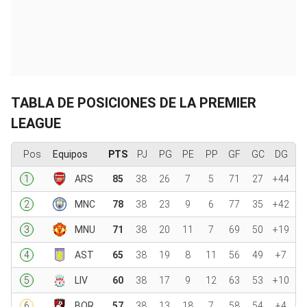
TABLA DE POSICIONES DE LA PREMIER
LEAGUE
Pos
Equipos
PTS
PJ
PG
PE
PP
GF
GC
DG
1
ARS
85
38
26
7
5
71
27
+44
2
MNC
78
38
23
9
6
77
35
+42
3
MNU
71
38
20
11
7
69
50
+19
4
AST
65
38
19
8
11
56
49
+7
5
LIV
60
38
17
9
12
63
53
+10
6
BOR
57
38
13
18
7
58
54
+4