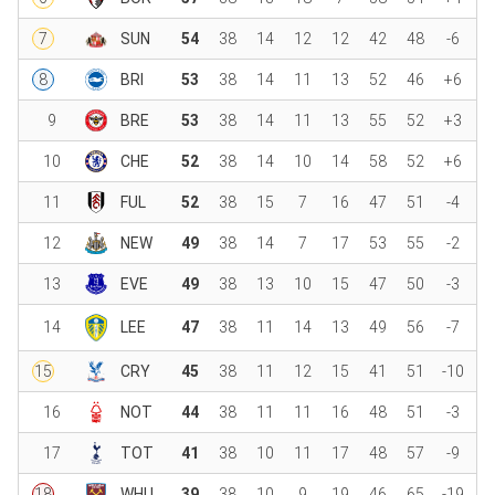
7
SUN
54
38
14
12
12
42
48
-6
8
BRI
53
38
14
11
13
52
46
+6
9
BRE
53
38
14
11
13
55
52
+3
10
CHE
52
38
14
10
14
58
52
+6
11
FUL
52
38
15
7
16
47
51
-4
12
NEW
49
38
14
7
17
53
55
-2
13
EVE
49
38
13
10
15
47
50
-3
14
LEE
47
38
11
14
13
49
56
-7
15
CRY
45
38
11
12
15
41
51
-10
16
NOT
44
38
11
11
16
48
51
-3
17
TOT
41
38
10
11
17
48
57
-9
18
WHU
39
38
10
9
19
46
65
-19