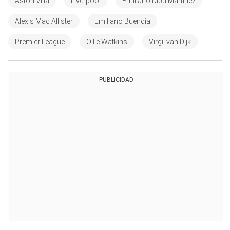
Aston Villa
Liverpool
Emiliano Dibu Martínez
Alexis Mac Allister
Emiliano Buendía
Premier League
Ollie Watkins
Virgil van Dijk
PUBLICIDAD