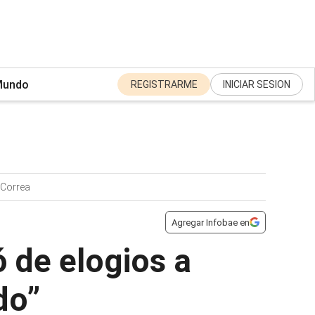
undo
REGISTRARME
INICIAR SESION
 Correa
Agregar Infobae en
ó de elogios a
do”