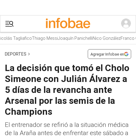
lás Tagliafico
Thiago Messi
Joaquín Panichelli
Nico González
Franco Col
DEPORTES
Agregar Infobae en
La decisión que tomó el Cholo
Simeone con Julián Álvarez a
5 días de la revancha ante
Arsenal por las semis de la
Champions
El entrenador se refirió a la situación médica
de la Araña antes de enfrentar este sábado a