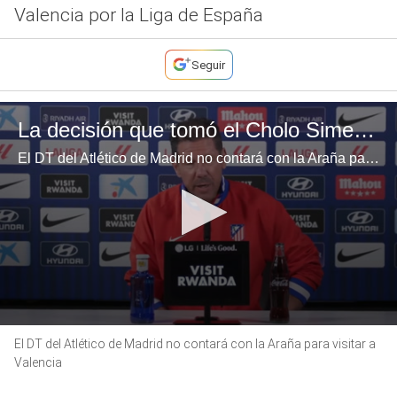
Valencia por la Liga de España
Seguir
La decisión que tomó el Cholo Simeone con Julián Álvarez
El DT del Atlético de Madrid no contará con la Araña para visitar a Valencia
0
El DT del Atlético de Madrid no contará con la Araña para visitar a
seconds
of
Valencia
34
seconds