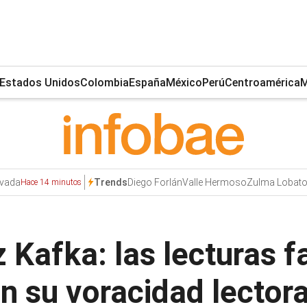
Estados Unidos
Colombia
España
México
Perú
Centroamérica
M
ivada
Diego Forlán
Valle Hermoso
Zulma Lobat
Trends
Hace 14 minutos
z Kafka: las lecturas 
n su voracidad lector