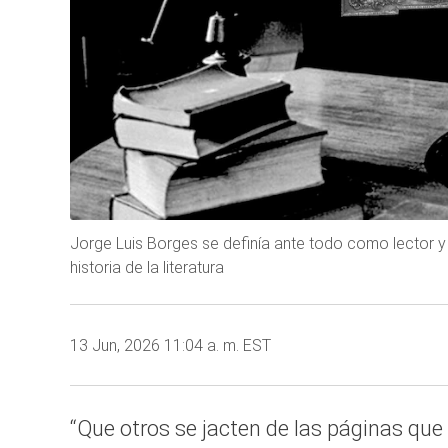
Jorge Luis Borges se definía ante todo como lector y 
historia de la literatura
13 Jun, 2026 11:04 a. m. EST
“Que otros se jacten de las páginas que