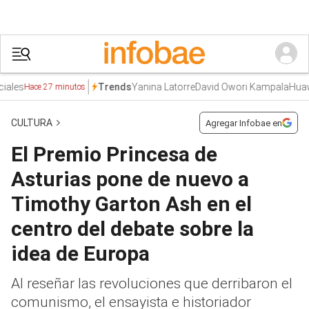
es
Yanina Latorre
David Owori Kampala
Huawei
I
Trends
Hace 27 minutos
CULTURA
Agregar Infobae en
El Premio Princesa de
Asturias pone de nuevo a
Timothy Garton Ash en el
centro del debate sobre la
idea de Europa
Al reseñar las revoluciones que derribaron el
comunismo, el ensayista e historiador