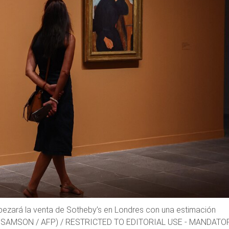
cabezará la venta de Sotheby’s en Londres con una estimación
omas SAMSON / AFP) / RESTRICTED TO EDITORIAL USE - MANDATO