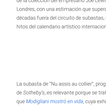
de la colección del empresario Joe Lewi
Londres, con una estimación que supera
décadas fuera del circuito de subastas
hitos del calendario artístico internacion
La subasta de “Nu assis au collier”, pro
de
Sotheby’s
, es relevante porque se tr
que
Modigliani mostró en vida
, cuya exh