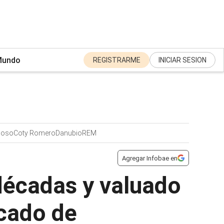
undo
REGISTRARME
INICIAR SESION
moso
Coty Romero
Danubio
REM
Agregar Infobae en
 décadas y valuado
scado de