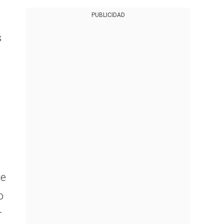
PUBLICIDAD
s
se
o
r