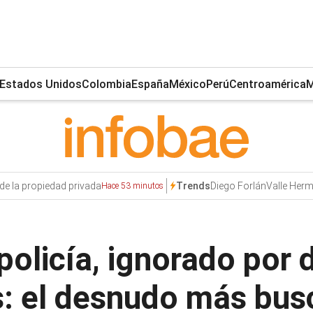
Estados Unidos
Colombia
España
México
Perú
Centroamérica
M
 de la propiedad privada
Diego Forlán
Valle Her
Trends
Hace 53 minutos
policía, ignorado por
s: el desnudo más bu