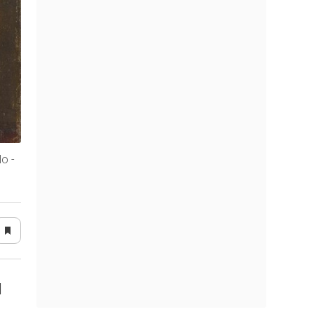
do -
l