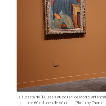
La subasta de “Nu assis au collier” de Modigliani en
superior a 60 millones de dólares - (Photo by Th