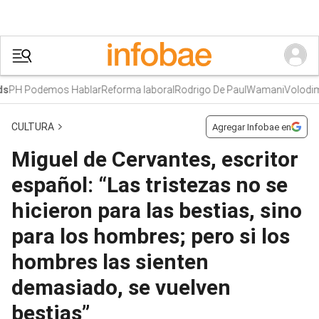
PH Podemos Hablar
Reforma laboral
Rodrigo De Paul
Wamani
Volodimir
CULTURA
Agregar Infobae en
Miguel de Cervantes, escritor
español: “Las tristezas no se
hicieron para las bestias, sino
para los hombres; pero si los
hombres las sienten
demasiado, se vuelven
bestias”