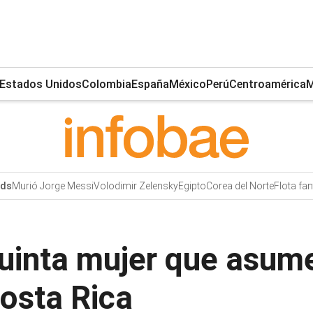
Estados Unidos
Colombia
España
México
Perú
Centroamérica
M
Murió Jorge Messi
Volodimir Zelensky
Egipto
Corea del Norte
Flota fa
nds
uinta mujer que asume
osta Rica