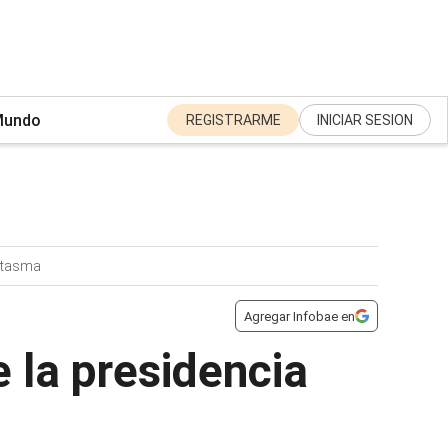
undo
REGISTRARME
INICIAR SESION
ntasma
Agregar Infobae en
 la presidencia