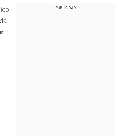
tico
PUBLICIDAD
ada.
ar