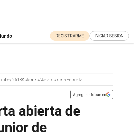
undo
REGISTRARME
INICIAR SESION
tro
Ley 2618
Kokoriko
Abelardo de la Espriella
Agregar Infobae en
rta abierta de
unior de