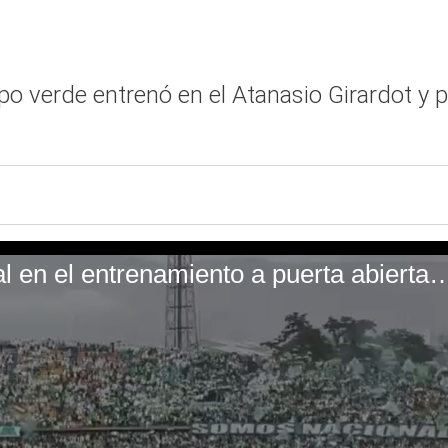
uipo verde entrenó en el Atanasio Girardot y 
La hinchada de Atlético Nacional en el entrenamiento a puerta abier