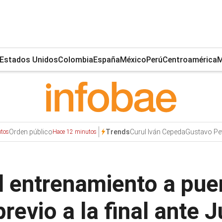
Estados Unidos
Colombia
España
México
Perú
Centroamérica
M
Orden público
Curul Iván Cepeda
Gustavo Pe
Trends
tos
Hace 12 minutos
el entrenamiento a pue
revio a la final ante J