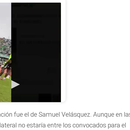
adores con vinculación
Atlético Nacional hicieron
 entrenamiento,
 de su convocatoria o no
 crédito Atlético Nacional
ción fue el de Samuel Velásquez. Aunque en la
lateral no estaría entre los convocados para el