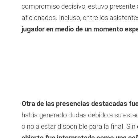
compromiso decisivo, estuvo presente du
aficionados. Incluso, entre los asisten
jugador en medio de un momento especi
0
seconds
of
39
seconds
Volum
90%
Otra de las presencias destacadas fue
había generado dudas debido a su estado
o no a estar disponible para la final. S
abierto fue interpretada como una señ