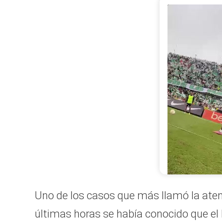
Todos los jug
profesional a 
parte de este
independiente
para la final -
Uno de los casos que más llamó la aten
últimas horas se había conocido que el 