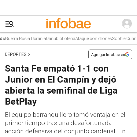
Guerra Rusia Ucrania
Danubio
Lotería
Ataque con drones
Sophie Cunni
s
DEPORTES
Agregar Infobae en
Santa Fe empató 1-1 con
Junior en El Campín y dejó
abierta la semifinal de Liga
BetPlay
El equipo barranquillero tomó ventaja en el
primer tiempo tras una desafortunada
acción defensiva del conjunto cardenal. En