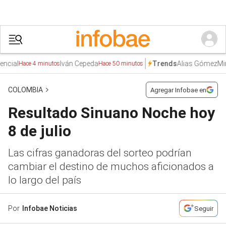
Iván Cepeda
Alias Gómez
Ministerio
Trends
ace 4 minutos
Hace 50 minutos
COLOMBIA
Agregar Infobae en
Resultado Sinuano Noche hoy
8 de julio
Las cifras ganadoras del sorteo podrían
cambiar el destino de muchos aficionados a
lo largo del país
Por
Infobae Noticias
Seguir