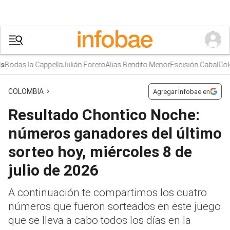
odas la Cappella
Julián Forero
Alias Bendito Menor
Escisión Cabal
Colomb
COLOMBIA
Agregar Infobae en
Resultado Chontico Noche:
números ganadores del último
sorteo hoy, miércoles 8 de
julio de 2026
A continuación te compartimos los cuatro
números que fueron sorteados en este juego
que se lleva a cabo todos los días en la