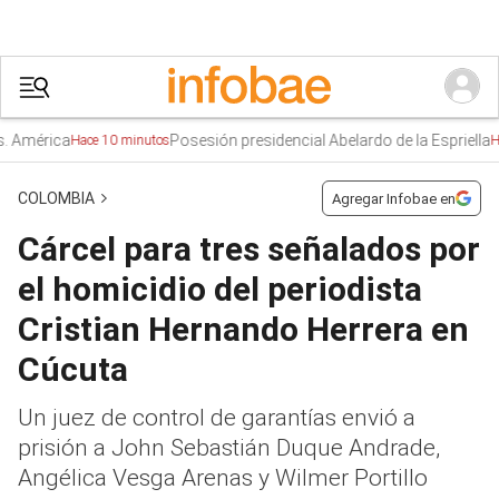
ca
Posesión presidencial Abelardo de la Espriella
Hace 10 minutos
Hace 1:02h
COLOMBIA
Agregar Infobae en
Cárcel para tres señalados por
el homicidio del periodista
Cristian Hernando Herrera en
Cúcuta
Un juez de control de garantías envió a
prisión a John Sebastián Duque Andrade,
Angélica Vesga Arenas y Wilmer Portillo