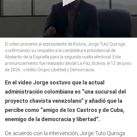
0
El video presenta al expresidente de Bolivia, Jorge Tuto Quiroga
seconds
of
confirmando su respaldo a la candidatura presidencial de
1
Abelardo de la Espriella para la segunda vuelta electoral. Este
minute,
pronunciamiento fue realizado desde La Paz, Bolivia, el 12 de junio
23
seconds
de 2026 - crédito Grupo Libertad y Democracia
En el video Jorge sostuvo que la actual
administración colombiana es “una sucursal del
proyecto chavista venezolano” y añadió que la
percibe como “amigo de los Castros y de Cuba,
enemigo de la democracia y libertad”.
De acuerdo con la intervención, Jorge Tuto Quiroga