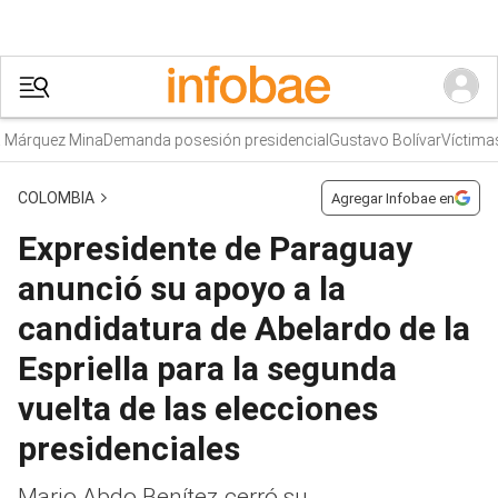
quez Mina
Demanda posesión presidencial
Gustavo Bolívar
Víctimas Jor
COLOMBIA
Agregar Infobae en
Expresidente de Paraguay
anunció su apoyo a la
candidatura de Abelardo de la
Espriella para la segunda
vuelta de las elecciones
presidenciales
Mario Abdo Benítez cerró su