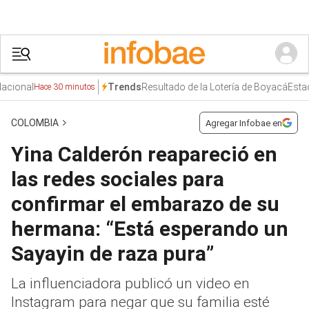
l
Resultado de la Lotería de Boyacá
Estados Un
Trends
Hace 30 minutos
COLOMBIA
Agregar Infobae en
Yina Calderón reapareció en
las redes sociales para
confirmar el embarazo de su
hermana: “Está esperando un
Sayayin de raza pura”
La influenciadora publicó un video en
Instagram para negar que su familia esté