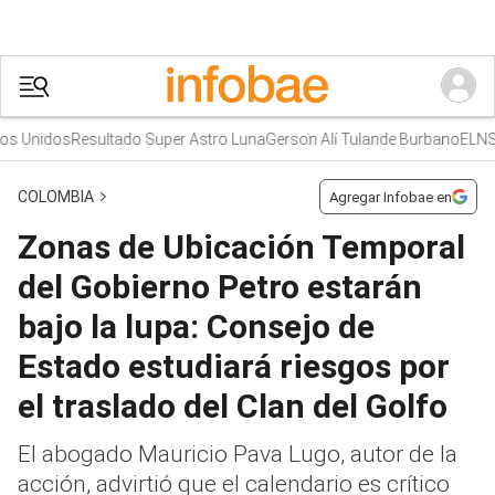
nidos
Resultado Super Astro Luna
Gerson Alí Tulande Burbano
ELN
Sinua
COLOMBIA
Agregar Infobae en
Zonas de Ubicación Temporal
del Gobierno Petro estarán
bajo la lupa: Consejo de
Estado estudiará riesgos por
el traslado del Clan del Golfo
El abogado Mauricio Pava Lugo, autor de la
acción, advirtió que el calendario es crítico