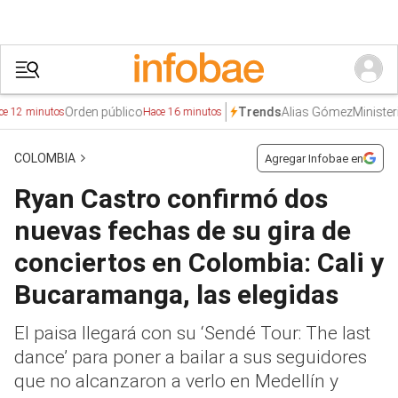
Orden público
Alias Gómez
Ministerio de T
Trends
nutos
Hace 16 minutos
COLOMBIA
Agregar Infobae en
Ryan Castro confirmó dos
nuevas fechas de su gira de
conciertos en Colombia: Cali y
Bucaramanga, las elegidas
El paisa llegará con su ‘Sendé Tour: The last
dance’ para poner a bailar a sus seguidores
que no alcanzaron a verlo en Medellín y