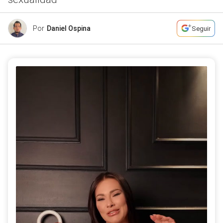
Por
Daniel Ospina
Seguir
La actriz y creadora de contenido para adultos
compartió su punto de vista sobre un tabú recurrente
en la vida sexual de la población, y el rol de la industria