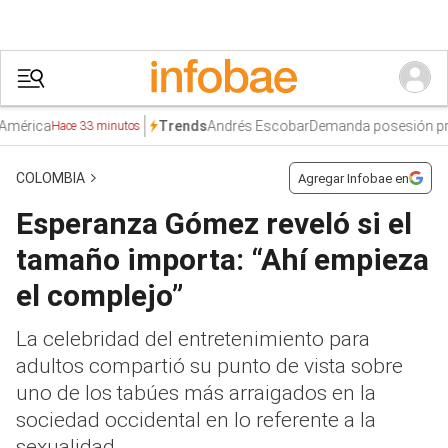
ca
Andrés Escobar
Demanda posesión presiden
Trends
Hace 33 minutos
COLOMBIA
Agregar Infobae en
Esperanza Gómez reveló si el
tamaño importa: “Ahí empieza
el complejo”
La celebridad del entretenimiento para
adultos compartió su punto de vista sobre
uno de los tabúes más arraigados en la
sociedad occidental en lo referente a la
sexualidad