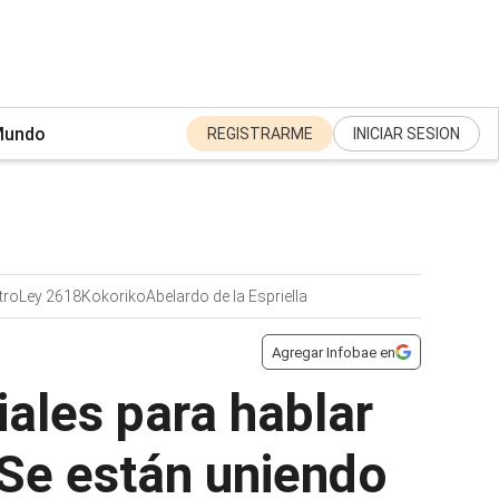
undo
REGISTRARME
INICIAR SESION
tro
Ley 2618
Kokoriko
Abelardo de la Espriella
Agregar Infobae en
iales para hablar
“Se están uniendo