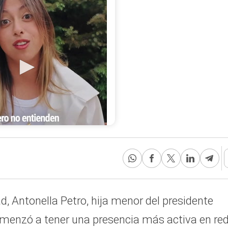
esidente Gustavo Petro
los fandoms demostraron
ortante capacidad de
en temas relacionados con
umanos, la igualdad y la
- crédito
alcocer/Instagram
, Antonella Petro, hija menor del presidente
omenzó a tener una presencia más activa en re