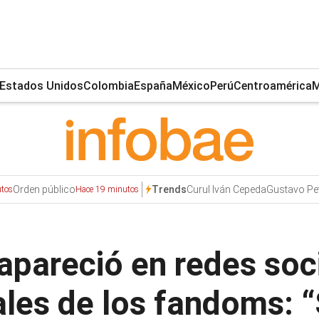
Estados Unidos
Colombia
España
México
Perú
Centroamérica
M
Orden público
Curul Iván Cepeda
Gustavo Pe
Trends
tos
Hace 19 minutos
apareció en redes soc
ales de los fandoms: 