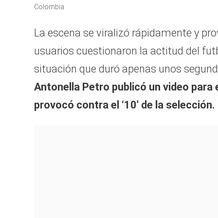
of
Colombia
46
seconds
Volume
90%
La escena se viralizó rápidamente y p
usuarios cuestionaron la actitud del fut
situación que duró apenas unos segun
Antonella Petro publicó un video para e
provocó contra el ‘10′ de la selección.