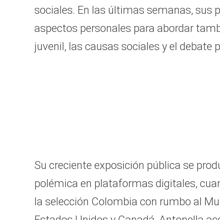
of
sociales. En las últimas semanas, sus 
49
seconds
Volum
aspectos personales para abordar tamb
90%
juvenil, las causas sociales y el debate p
Su creciente exposición pública se pro
polémica en plataformas digitales, cuan
la selección Colombia con rumbo al Mun
Estados Unidos y Canadá, Antonella ac