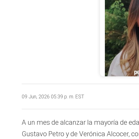
La hija del pr
aseguró que 
tener una imp
movilización 
los derechos h
justicia social 
@anto_petro_
09 Jun, 2026 05:39 p. m. EST
A un mes de alcanzar la mayoría de edad
0
Gustavo Petro y de Verónica Alcocer, c
seconds