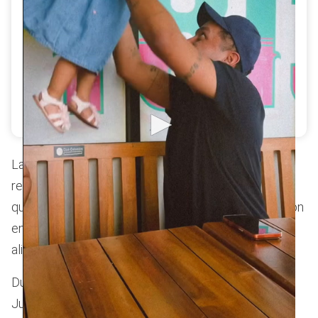
El creador de contenido compartió imágenes del
reencuentro con Victoria, mostrando sonrisas, juegos
y paseos por Barranquilla - crédito
@juandacaribeshow/ Instagram
Las imágenes rápidamente generaron una ola de
reacciones entre los seguidores del humorista,
quienes celebraron la escena y resaltaron la conexión
entre padre e hija, considerándola un momento de
alivio y felicidad tras semanas de distancia.
Durante su estancia en el
reality
, la vida privada de
Juanda Caribe fue objeto de atención pública y