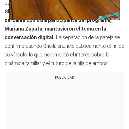
especulación.
Los rumores sobre su relación con
Sheila Gándara, madre de Victoria, y la supuesta
cercanía con otra participante del programa,
0
seconds
Mariana Zapata, mantuvieron el tema en la
of
58
conversación digital.
La separación de la pareja se
seconds
confirmó cuando Sheila anunció públicamente el fin de
su vínculo, lo que incrementó el interés sobre la
dinámica familiar y el futuro de la hija de ambos.
PUBLICIDAD