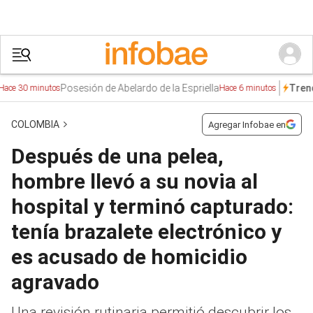
Posesión de Abelardo de la Espriella
Alia
Trends
minutos
Hace 6 minutos
COLOMBIA
Agregar Infobae en
Después de una pelea,
hombre llevó a su novia al
hospital y terminó capturado:
tenía brazalete electrónico y
es acusado de homicidio
agravado
Una revisión rutinaria permitió descubrir los