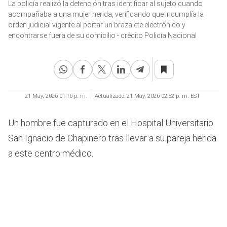
La policía realizó la detención tras identificar al sujeto cuando
seconds
of
acompañaba a una mujer herida, verificando que incumplía la
42
orden judicial vigente al portar un brazalete electrónico y
seconds
encontrarse fuera de su domicilio - crédito Policía Nacional
21 May, 2026 01:16 p. m.
Actualizado:
21 May, 2026 02:52 p. m. EST
Un hombre fue capturado en el Hospital Universitario
San Ignacio de Chapinero tras llevar a su pareja herida
a este centro médico.