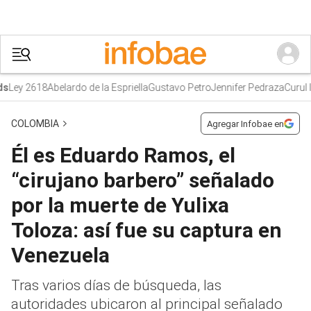
ey 2618
Abelardo de la Espriella
Gustavo Petro
Jennifer Pedraza
Curul Ivá
COLOMBIA
Agregar Infobae en
Él es Eduardo Ramos, el
“cirujano barbero” señalado
por la muerte de Yulixa
Toloza: así fue su captura en
Venezuela
Tras varios días de búsqueda, las
autoridades ubicaron al principal señalado