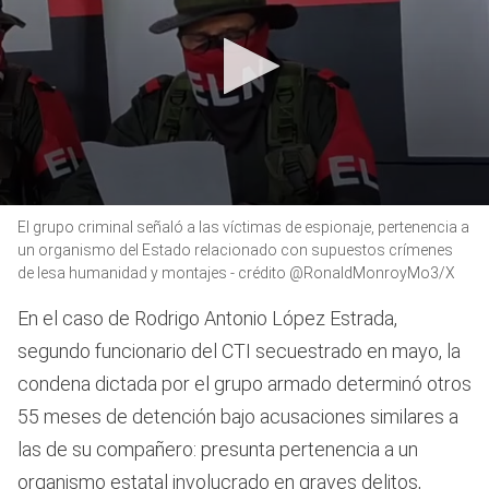
0
El grupo criminal señaló a las víctimas de espionaje, pertenencia a
seconds
of
un organismo del Estado relacionado con supuestos crímenes
2
de lesa humanidad y montajes - crédito @RonaldMonroyMo3/X
minutes,
2
En el caso de Rodrigo Antonio López Estrada,
seconds
segundo funcionario del CTI secuestrado en mayo, la
condena dictada por el grupo armado determinó otros
55 meses de detención bajo acusaciones similares a
las de su compañero: presunta pertenencia a un
organismo estatal involucrado en graves delitos,